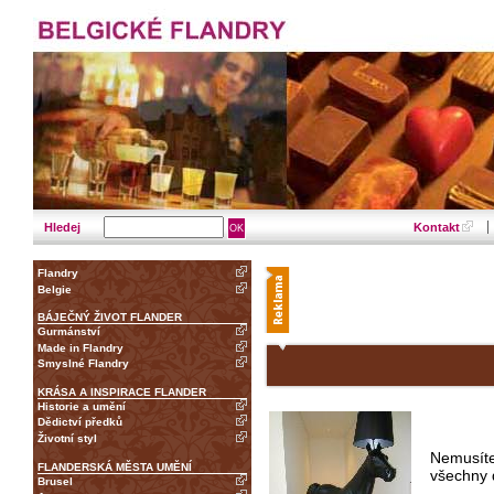
Hledej
Kontakt
Flandry
Belgie
BÁJEČNÝ ŽIVOT FLANDER
Gurmánství
Made in Flandry
Smyslné Flandry
KRÁSA A INSPIRACE FLANDER
Historie a umění
Dědictví předků
Životní styl
Nemusíte 
FLANDERSKÁ MĚSTA UMĚNÍ
všechny 
Brusel