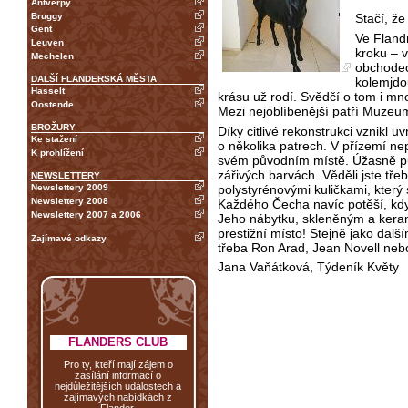
Antverpy
Bruggy
Stačí, že
Gent
Ve Fland
Leuven
kroku – v
Mechelen
obchodec
DALŠÍ FLANDERSKÁ MĚSTA
kolemjdo
Hasselt
krásu už rodí. Svědčí o tom i mn
Oostende
Mezi nejoblíbenější patří Muzeu
BROŽURY
Díky citlivé rekonstrukci vznikl u
Ke stažení
o několika patrech. V přízemí nep
K prohlížení
svém původním místě. Úžasně půso
zářivých barvách. Věděli jste tře
NEWSLETTERY
polystyrénovými kuličkami, který 
Newslettery 2009
Newslettery 2008
Každého Čecha navíc potěší, kdy
Newslettery 2007 a 2006
Jeho nábytku, skleněným a kera
prestižní místo! Stejně jako dal
Zajímavé odkazy
třeba Ron Arad, Jean Novell nebo
Jana Vaňátková, Týdeník Květy
FLANDERS CLUB
Pro ty, kteří mají zájem o
zasílání informací o
nejdůležitějších událostech a
zajímavých nabídkách z
Flander.