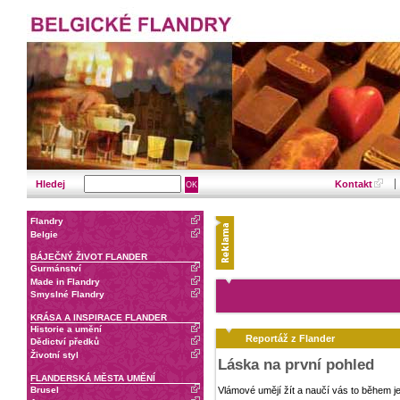
Hledej
Kontakt
Flandry
Belgie
BÁJEČNÝ ŽIVOT FLANDER
Gurmánství
Made in Flandry
Smyslné Flandry
KRÁSA A INSPIRACE FLANDER
Historie a umění
Reportáž z Flander
Dědictví předků
Životní styl
Láska na první pohled
FLANDERSKÁ MĚSTA UMĚNÍ
Brusel
Vlámové umějí žít a naučí vás to během j